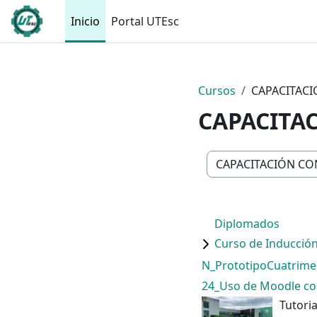
Saltar al contenido principal
Inicio
Portal UTEsc
Cursos
CAPACITAC
CAPACITA
Categorías
Diplomados
Curso de Inducció
N_PrototipoCuatrime
24_Uso de Moodle c
Tutoria