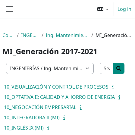
Skip to main content
Log in
Side panel
Courses
INGENIERÍAS
Ing. Mantenimiento Industrial
MI_Generación 2017-2021
MI_Generación 2017-2021
Search c
Course categories
Search
10_VISUALIZACIÓN Y CONTROL DE PROCESOS
10_OPTATIVA II: CALIDAD Y AHORRO DE ENERGIA
10_NEGOCACIÓN EMPRESARIAL
10_INTEGRADORA II (MI)
10_INGLÉS IX (MI)