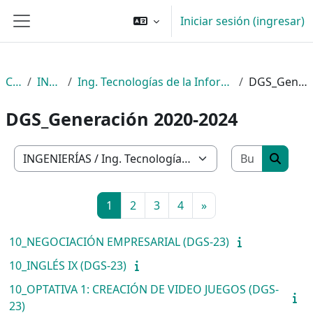
Saltar al contenido principal
Iniciar sesión (ingresar)
Pánel lateral
Cursos
INGENIERÍAS
Ing. Tecnologías de la Información (Desarrollo y Gestión de Software)
DGS_Generación 2020-2024
DGS_Generación 2020-2024
Buscar c
Categorías
Buscar
Página 1
Página 2
Página 3
Página 4
Página siguiente
1
2
3
4
»
10_NEGOCIACIÓN EMPRESARIAL (DGS-23)
10_INGLÉS IX (DGS-23)
10_OPTATIVA 1: CREACIÓN DE VIDEO JUEGOS (DGS-
23)