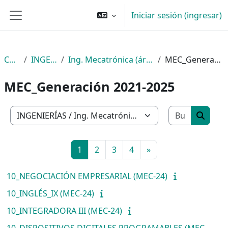
Saltar al contenido principal
Iniciar sesión (ingresar)
Pánel lateral
Cursos
INGENIERÍAS
Ing. Mecatrónica (área Automatización)
MEC_Generación 2021-2025
MEC_Generación 2021-2025
Buscar c
Categorías
Buscar
Página 1
Página 2
Página 3
Página 4
Página siguiente
1
2
3
4
»
10_NEGOCIACIÓN EMPRESARIAL (MEC-24)
10_INGLÉS_IX (MEC-24)
10_INTEGRADORA III (MEC-24)
10_DISPOSITIVOS DIGITALES PROGRAMABLES (MEC-