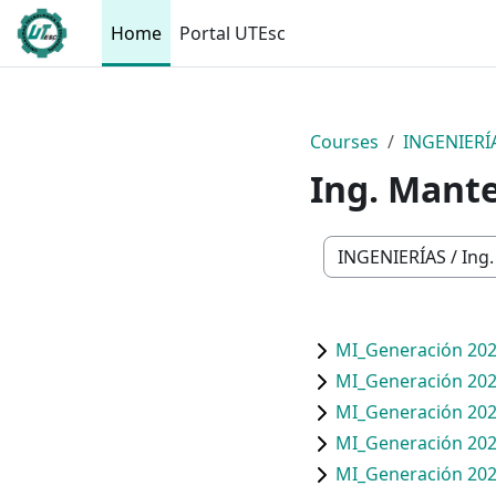
Skip to main content
Home
Portal UTEsc
Courses
INGENIERÍ
Ing. Mante
Course categories
MI_Generación 202
MI_Generación 202
MI_Generación 202
MI_Generación 202
MI_Generación 202