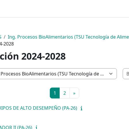
S
Ing. Procesos BioAlimentarios (TSU Tecnología de Alim
4-2028
ción 2024-2028
Página 1
Página 2
Página siguiente
1
2
»
IPOS DE ALTO DESEMPEÑO (PA-26)
DOR II (PA-26)