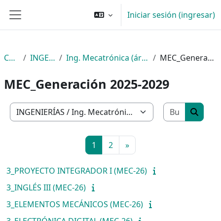
Saltar al contenido principal
Iniciar sesión (ingresar)
Pánel lateral
Cursos
INGENIERÍAS
Ing. Mecatrónica (área Automatización)
MEC_Generación 2025-2029
MEC_Generación 2025-2029
Buscar c
Categorías
Buscar
Página 1
Página 2
Página siguiente
1
2
»
3_PROYECTO INTEGRADOR I (MEC-26)
3_INGLÉS III (MEC-26)
3_ELEMENTOS MECÁNICOS (MEC-26)
3_ELECTRÓNICA DIGITAL (MEC-26)